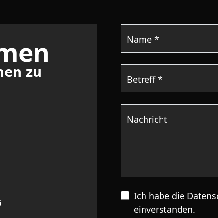
Name *
hmen
nen zu
Betreff *
Nachricht
Bitte lasse dieses Feld l
Ich habe die
Datens
G
einverstanden.