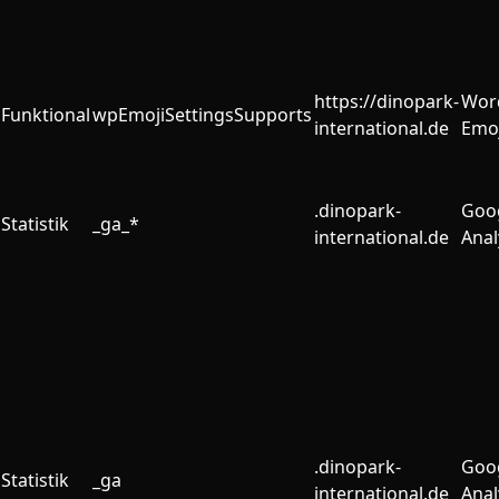
https://dinopark-
Wor
Funktional
wpEmojiSettingsSupports
international.de
Emoj
.dinopark-
Goo
Statistik
_ga_*
international.de
Anal
.dinopark-
Goo
Statistik
_ga
international.de
Anal