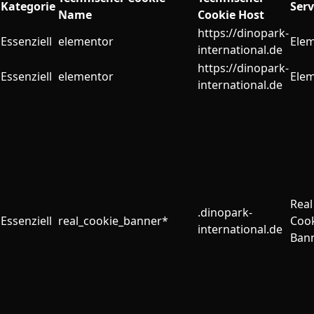
Kategorie
Serv
Name
Cookie Host
https://dinopark-
Essenziell
elementor
Ele
international.de
https://dinopark-
Essenziell
elementor
Ele
international.de
Real
.dinopark-
Essenziell
real_cookie_banner*
Coo
international.de
Ban