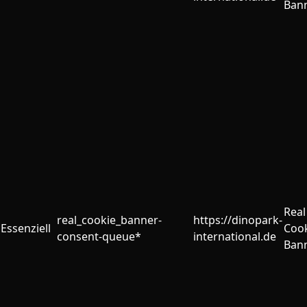
Ban
Real
real_cookie_banner-
https://dinopark-
Essenziell
Coo
consent-queue*
international.de
Ban