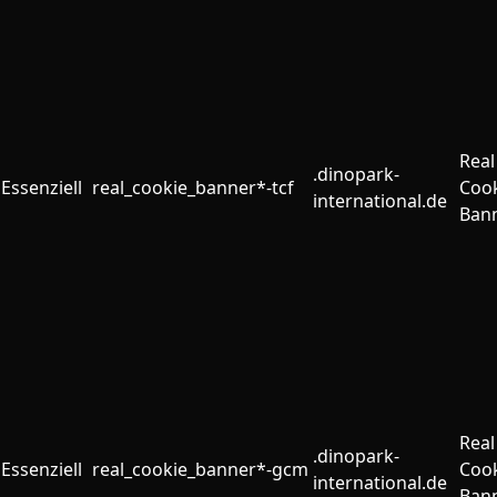
Real
.dinopark-
Essenziell
real_cookie_banner*-tcf
Coo
international.de
Ban
Real
.dinopark-
Essenziell
real_cookie_banner*-gcm
Coo
international.de
Ban