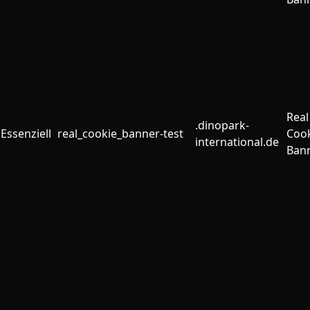
Real
.dinopark-
Essenziell
real_cookie_banner-test
Coo
international.de
Ban