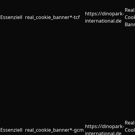
Real
https://dinopark-
Essenziell
real_cookie_banner*-tcf
Coo
international.de
Ban
Real
https://dinopark-
Essenziell
real_cookie_banner*-gcm
Coo
international.de