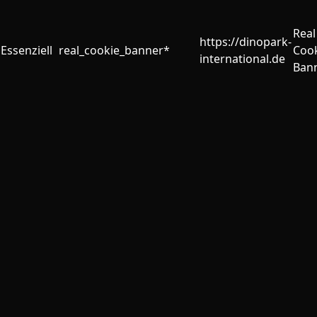
Real
https://dinopark-
Essenziell
real_cookie_banner*
Coo
international.de
Ban